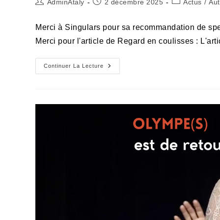
Auteur/autrice
Publication
Post
AdminAtaly
2 décembre 2025
Actus
/
Aut
de
publiée :
category:
la
Merci à Singulars pour sa recommandation de spectac
publication :
Merci pour l'article de Regard en coulisses : L'art
Revue
Continuer La Lecture
De
Presse
Olympe(s),
Merci
Pour
Ces
Beaux
Mots
!