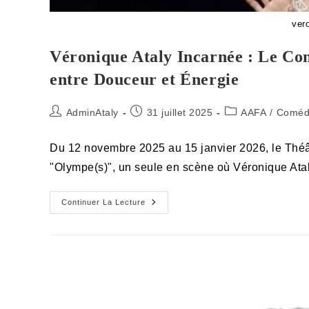
ver
Véronique Ataly Incarnée : Le Co
entre Douceur et Énergie
Auteur/autrice
Publication
Post
AdminAtaly
31 juillet 2025
AAFA
/
Coméd
de
publiée :
category:
la
Du 12 novembre 2025 au 15 janvier 2026, le Théâ
publication :
"Olympe(s)", un seule en scène où Véronique Ata
Véronique
Continuer La Lecture
Ataly
Incarnée
:
Le
Combat
D’Olympe
De
Gouges
À
L’Essaïon,