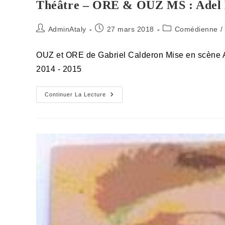
Théâtre – ORE & OUZ MS : Adel
Auteur/autrice
Publication
Post
AdminAtaly
27 mars 2018
Comédienne
/
de
publiée :
category:
la
OUZ et ORE de Gabriel Calderon Mise en scène Ad
publication :
2014 - 2015
Théâtre
Continuer La Lecture
–
ORE
&
OUZ
MS
:
Adel
Hakim