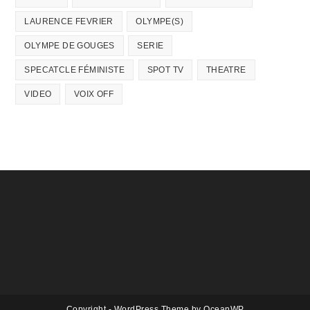
LAURENCE FEVRIER
OLYMPE(S)
OLYMPE DE GOUGES
SERIE
SPECATCLE FÉMINISTE
SPOT TV
THEATRE
VIDEO
VOIX OFF
Copyright - WordPress Theme by OceanWP