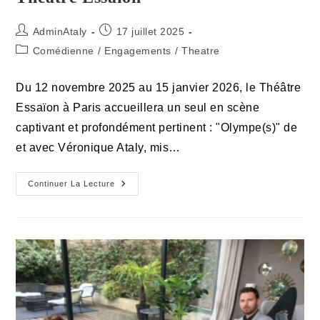
Auteur/autrice
Publication
AdminAtaly
17 juillet 2025
de
publiée :
Post
Comédienne
/
Engagements
/
Theatre
la
category:
publication :
Du 12 novembre 2025 au 15 janvier 2026, le Théâtre
Essaïon à Paris accueillera un seul en scène
captivant et profondément pertinent : "Olympe(s)" de
et avec Véronique Ataly, mis…
Olympe(s)
Continuer La Lecture
:
Quand
Olympe
De
Gouges
Rencontre
Notre
Actualité
Avec
Humour
Et
Tendresse
Au