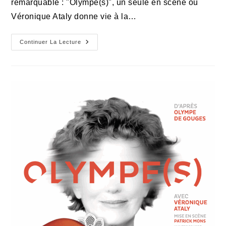
remarquable : "Olympe(s)", un seule en scène où
Véronique Ataly donne vie à la…
Véronique
Continuer La Lecture
Ataly
Incarnée
:
Le
Combat
D’Olympe
De
Gouges
À
L’Essaïon,
Entre
Douceur
Et
Énergie