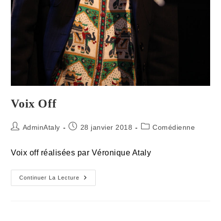
Voix Off
Auteur/autrice
Publication
Post
AdminAtaly
28 janvier 2018
Comédienne
de
publiée :
category:
la
Voix off réalisées par Véronique Ataly
publication :
Voix
Continuer La Lecture
Off