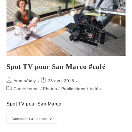
Théâtre
Essaïon
Spot TV pour San Marco #café
Auteur/autrice
Publication
AdminAtaly
28 avril 2018
de
publiée :
Post
Comédienne
/
Photos
/
Publications
/
Vidéo
la
category:
publication :
Spot TV pour San Marco
Spot
Continuer La Lecture
TV
Pour
San