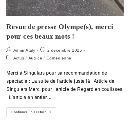
Revue de presse Olympe(s), merci
pour ces beaux mots !
Auteur/autrice
Publication
AdminAtaly
2 décembre 2025
de
publiée :
Post
Actus
/
Autrice
/
Comédienne
la
category:
publication :
Merci à Singulars pour sa recommandation de
spectacle : La suite de l'article juste là : Article de
Singulars Merci pour l'article de Regard en coulisses
: L'article en entier…
Revue
Continuer La Lecture
De
Presse
Olympe(s),
Merci