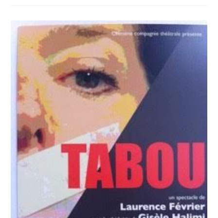
&
OUZ
MS
:
Adel
Hakim