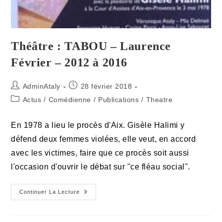
Théâtre : TABOU – Laurence
Février – 2012 à 2016
Auteur/autrice
Publication
AdminAtaly
28 février 2018
de
publiée :
Post
Actus
/
Comédienne
/
Publications
/
Theatre
la
category:
publication :
En 1978 a lieu le procès d'Aix. Gisèle Halimi y
défend deux femmes violées, elle veut, en accord
avec les victimes, faire que ce procès soit aussi
l'occasion d'ouvrir le débat sur "ce fléau social".
Théâtre
Continuer La Lecture
:
TABOU
–
Laurence