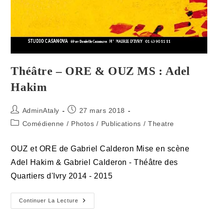
Théâtre – ORE & OUZ MS : Adel
Hakim
Auteur/autrice
Publication
AdminAtaly
27 mars 2018
de
publiée :
Post
Comédienne
/
Photos
/
Publications
/
Theatre
la
category:
publication :
OUZ et ORE de Gabriel Calderon Mise en scène
Adel Hakim & Gabriel Calderon - Théâtre des
Quartiers d'Ivry 2014 - 2015
Théâtre
Continuer La Lecture
–
ORE