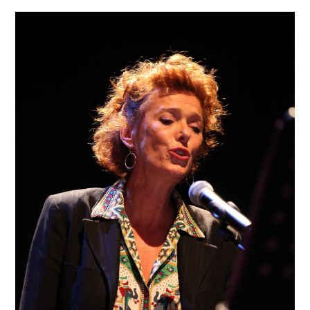
Février
–
2012
À
2016