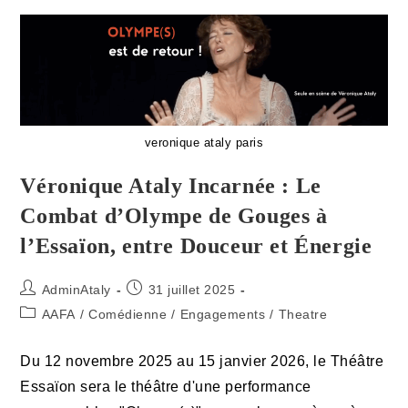
Pour
Ces
Beaux
Mots
!
veronique ataly paris
Véronique Ataly Incarnée : Le
Combat d’Olympe de Gouges à
l’Essaïon, entre Douceur et Énergie
Auteur/autrice
Publication
AdminAtaly
31 juillet 2025
de
publiée :
Post
AAFA
/
Comédienne
/
Engagements
/
Theatre
la
category:
publication :
Du 12 novembre 2025 au 15 janvier 2026, le Théâtre
Essaïon sera le théâtre d'une performance